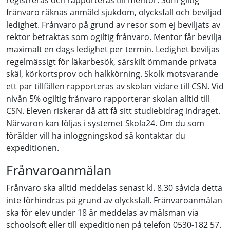
registreras och rapporteras till mentor. Som giltig
frånvaro räknas anmäld sjukdom, olycksfall och beviljad
ledighet. Frånvaro på grund av resor som ej beviljats av
rektor betraktas som ogiltig frånvaro. Mentor får bevilja
maximalt en dags ledighet per termin. Ledighet beviljas
regelmässigt för läkarbesök, särskilt ömmande privata
skäl, körkortsprov och halkkörning. Skolk motsvarande
ett par tillfällen rapporteras av skolan vidare till CSN. Vid
nivån 5% ogiltig frånvaro rapporterar skolan alltid till
CSN. Eleven riskerar då att få sitt studiebidrag indraget.
Närvaron kan följas i systemet Skola24. Om du som
förälder vill ha inloggningskod så kontaktar du
expeditionen.
Frånvaroanmälan
Frånvaro ska alltid meddelas senast kl. 8.30 såvida detta
inte förhindras på grund av olycksfall. Frånvaroanmälan
ska för elev under 18 år meddelas av målsman via
schoolsoft eller till expeditionen på telefon 0530-182 57.