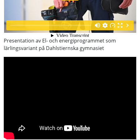
Presentation av El- och energiprogrammet som
lärlingsvariant på Dahlstiernska gymnasiet