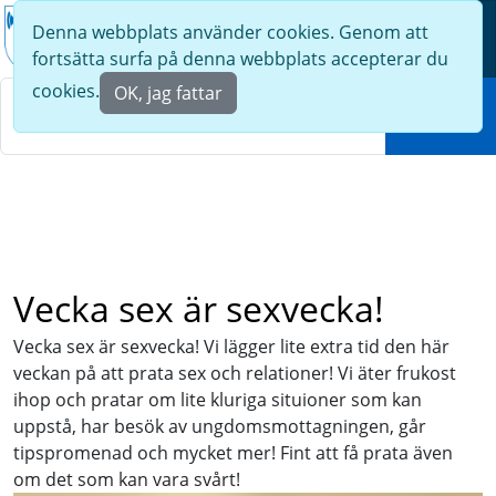
Denna webbplats använder cookies. Genom att
Meny
fortsätta surfa på denna webbplats accepterar du
Sök
cookies.
OK, jag fattar
Sök
Vecka sex är sexvecka!
Vecka sex är sexvecka! Vi lägger lite extra tid den här
veckan på att prata sex och relationer! Vi äter frukost
ihop och pratar om lite kluriga situioner som kan
uppstå, har besök av ungdomsmottagningen, går
tipspromenad och mycket mer! Fint att få prata även
om det som kan vara svårt!